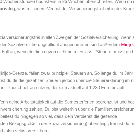
e 20 Wochenstunden höchstens in 26 Wochen überschreiten. Wenn du
rivileg
, was mit einem Verlust der Versicherungsfreiheit in der Kran
s
ialversicherungsfrei in allen Zweigen der Sozialversicherung, wenn 
 der Sozialversicherungspflicht ausgenommen sind außerdem
Minijo
 Fall an, wenn du dich davon nicht befreien lässt. Steuern musst du b
nijob-Grenze, fallen zwar prinzipiell Steuern an. So lange du im Jahr 
nst du dir die gezahlten Steuern jedoch über die Steuererklärung im 
r-Pauschbetrag nutzen, der sich aktuell auf 1.230 Euro beläuft.
enn deine Arbeitstätigkeit auf die Semesterferien begrenzt ist und h
versicherung zahlen. Du bist weiterhin über die Familienversicheru
eitest du hingegen so viel, dass dein Verdienst die geltende
den Bezugsgröße in der Sozialversicherung) übersteigt, kannst du ni
ch also selbst versichern.