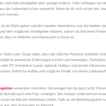
bs sind viele Arbeitgeber aber weniger kritisch. Viele verlangen nur e
ss der Lebenslauf schon ausreicht. Wenn du dir nicht sicher bist, wa
alsch machen.
 du dir Mühe geben und dich darüber informieren, was bei beidem wich
n und dem möglichen Arbeitgeber erklären, warum du dort einen Ferien
 dass es fehlerfrei und interessant zu lesen ist.
wei Seiten sein. Sorge dafür, dass alle üblichen Rubriken enthalten sin
, mögliche praktische Erfahrungen in Form von Nebenjobs, Ferienjobs
 oder PC-Kenntnisse sowie, optional, Hobbys und private Interesse
esseres Gefühl für Aufbau und mögliche Inhalte von einem Lebenslauf
ngsfoto
verwenden möchtest. Gezwungen bist du dazu nicht; Firmen
d deshalb auch kein Foto verlangen. Die meisten Unternehmen erwa
e vorab ein Bild des Bewerbers sehen. Falls du ein Bewerbungsfoto nu
Fotos aus dem Automaten im Bahnhof.