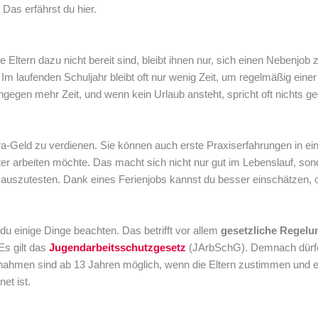
Das erfährst du hier.
Eltern dazu nicht bereit sind, bleibt ihnen nur, sich einen Nebenjob 
m laufenden Schuljahr bleibt oft nur wenig Zeit, um regelmäßig einer
ngegen mehr Zeit, und wenn kein Urlaub ansteht, spricht oft nichts g
tra-Geld zu verdienen. Sie können auch erste Praxiserfahrungen in e
r arbeiten möchte. Das macht sich nicht nur gut im Lebenslauf, son
e auszutesten. Dank eines Ferienjobs kannst du besser einschätzen, 
du einige Dinge beachten. Das betrifft vor allem
gesetzliche Regelu
Es gilt das
Jugendarbeitsschutzgesetz
(JArbSchG). Demnach dürf
 Ausnahmen sind ab 13 Jahren möglich, wenn die Eltern zustimmen und 
net ist.