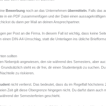
eine
Bewerbung
noch an das Unternehmen
übermitteln
. Falls das a
ente in ein PDF zusammenfügen und der Datei einen aussagekräftig
ckst du dann per Mail an deinen Ansprechpartner.
agen per Post an die Firma. In diesem Fall ist wichtig, dass keine Seit
einen DIN-A4-Umschlag, statt die Unterlagen ins übliche Briefforma
ten sollten
 einen Nebenjob angewiesen, den sie während des Semesters, aber au
rundsätzlich steht es dir frei, dir einen Studentenjob zu suchen. Du 
achteile zu riskieren.
tudent
nicht verlierst. Das bedeutet, dass du im Regelfall höchstens 
eien Zeit gilt diese Obergrenze hingegen nicht. Du darfst dann auch 
während der Semesterferien geschieht.