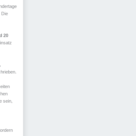
ndertage
 Die
d 20
insatz
,
hrieben.
eiten
chen
e sein,
fordern