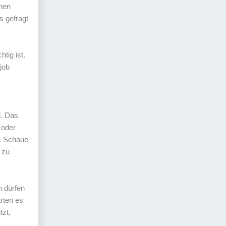
inen
s gefragt
tig ist.
job
d. Das
 oder
n. Schaue
 zu
 dürfen
rten es
tzt,