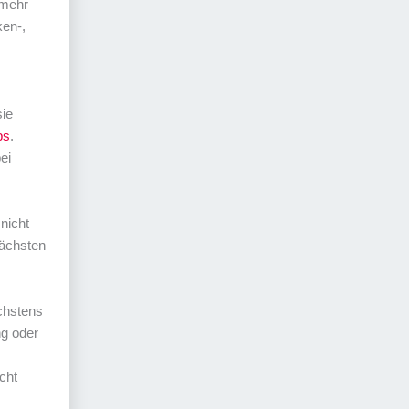
 mehr
ken-,
sie
bs
.
ei
nicht
nächsten
öchstens
ng oder
cht