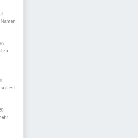
uf
en Namen
en
t zu
ch
solltest
20
mehr