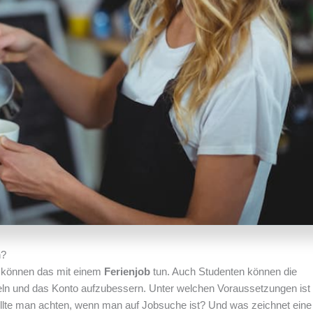
n?
, können das mit einem
Ferienjob
tun. Auch Studenten können die
n und das Konto aufzubessern. Unter welchen Voraussetzungen ist 
llte man achten, wenn man auf Jobsuche ist? Und was zeichnet eine