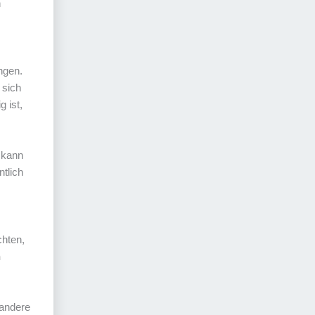
n
ngen.
 sich
 ist,
 kann
tlich
chten,
n
 andere