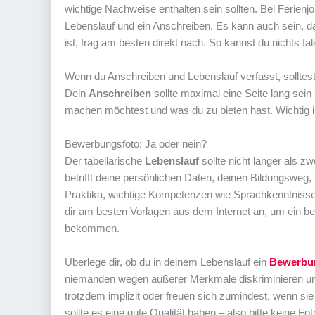
wichtige Nachweise enthalten sein sollten. Bei Ferienjo
Lebenslauf und ein Anschreiben. Es kann auch sein, da
ist, frag am besten direkt nach. So kannst du nichts f
Wenn du Anschreiben und Lebenslauf verfasst, solltest
Dein
Anschreiben
sollte maximal eine Seite lang sei
machen möchtest und was du zu bieten hast. Wichtig ist,
Bewerbungsfoto: Ja oder nein?
Der tabellarische
Lebenslauf
sollte nicht länger als z
betrifft deine persönlichen Daten, deinen Bildungsweg
Praktika, wichtige Kompetenzen wie Sprachkenntnisse
dir am besten Vorlagen aus dem Internet an, um ein b
bekommen.
Überlege dir, ob du in deinem Lebenslauf ein
Bewerbu
niemanden wegen äußerer Merkmale diskriminieren un
trotzdem implizit oder freuen sich zumindest, wenn si
sollte es eine gute Qualität haben – also bitte keine 