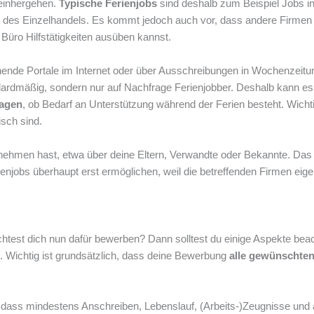
 einhergehen.
Typische Ferienjobs
sind deshalb zum Beispiel Jobs i
 des Einzelhandels. Es kommt jedoch auch vor, dass andere Firmen
 Büro Hilfstätigkeiten ausüben kannst.
chende Portale im Internet oder über Ausschreibungen in Wochenzeitu
ndardmäßig, sondern nur auf Nachfrage Ferienjobber. Deshalb kann es
ragen
, ob Bedarf an Unterstützung während der Ferien besteht. Wichtig
isch sind.
ehmen hast, etwa über deine Eltern, Verwandte oder Bekannte. Das
jobs überhaupt erst ermöglichen, weil die betreffenden Firmen eigen
test dich nun dafür bewerben? Dann solltest du einige Aspekte bea
Wichtig ist grundsätzlich, dass deine Bewerbung
alle gewünschte
 dass mindestens Anschreiben, Lebenslauf, (Arbeits-)Zeugnisse und