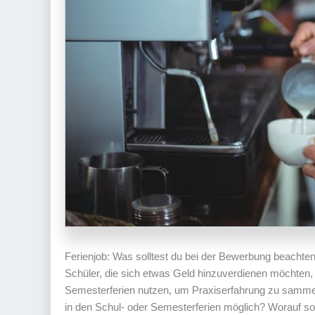
Ferienjob: Was solltest du bei der Bewerbung beachte
Schüler, die sich etwas Geld hinzuverdienen möchten
Semesterferien nutzen, um Praxiserfahrung zu sammel
in den Schul- oder Semesterferien möglich? Worauf so