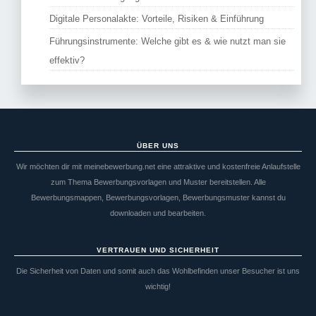
Digitale Personalakte: Vorteile, Risiken & Einführung
Führungsinstrumente: Welche gibt es & wie nutzt man sie
effektiv?
ÜBER UNS
Wir möchten dir mit meinebewerbung.net eine attraktive und kostenfreie Anlaufstelle
zum Thema Bewerbungsvorlagen und Muster bereitstellen. Alle
Bewerbungsmappen, Bewerbungsvorlagen, Bewerbungsmuster kannst du
downloaden und bearbeiten.
VERTRAUEN UND SICHERHEIT
Die Sicherheit von Daten und somit auch das Wohlbefinden unser Besucher ist uns
wichtig!