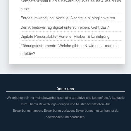
Kompetenzprofil für die Bewerbung: Was es ist & wie du es
nutzt
Entgeltumwandlung: Vorteile, Nachteile & Möglichkeiten
Den Arbeitsvertrag digital unterschreiben: Geht das?
Digitale Personalakte: Vorteile, Risiken & Einführung
Führungsinstrumente: Welche gibt es & wie nutzt man sie
effektiv?
ÜBER UNS
Wir möchten dir mit meinebewerbung.net eine attraktive und kostenfreie Anlaufstelle
zum Thema Bewerbungsvorlagen und Muster bereitstellen. Alle
Bewerbungsmappen, Bewerbungsvorlagen, Bewerbungsmuster kannst du
downloaden und bearbeiten.