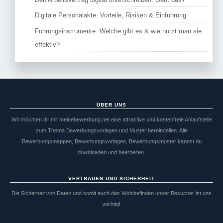
Digitale Personalakte: Vorteile, Risiken & Einführung
Führungsinstrumente: Welche gibt es & wie nutzt man sie
effektiv?
ÜBER UNS
Wir möchten dir mit meinebewerbung.net eine attraktive und kostenfreie Anlaufstelle
zum Thema Bewerbungsvorlagen und Muster bereitstellen. Alle
Bewerbungsmappen, Bewerbungsvorlagen, Bewerbungsmuster kannst du
downloaden und bearbeiten.
VERTRAUEN UND SICHERHEIT
Die Sicherheit von Daten und somit auch das Wohlbefinden unser Besucher ist uns
wichtig!