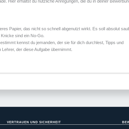
de. Hier erhältst du nützliche Anregungen, die du in deiner Bewerbu
es Papier, das nicht so schnell abgenutzt wirkt. Es soll absolut sau
Knicke sind ein No-Go.
Bestimmt kennst du jemanden, der sie für dich durchlest, Tipps und
en Lehrer, der diese Aufgabe übernimmt.
VERTRAUEN UND SICHERHEIT
BE