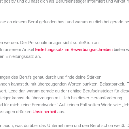
st positiv und du hast dich als Berufseinsteiger informiert und wirkst m
resse an diesem Beruf gefunden hast und warum du dich bei gerade be
n werden. Der Personalmanager sieht schließlich an
In unserem Artikel
Einleitungssatz im Bewerbungsschreiben
bieten wi
ten Einleitungssatz an.
rungen des Berufs genau durch und finde deine Stärken.
nnoch kannst du mit überzeugenden Worten punkten. Belastbarkeit, Fle
rt. Lege dar, warum gerade du der richtige Berufseinsteiger für die
teiger kannst du überzeugen mit: „Ich bin dieser Herausforderung
 für mich keine Fremdwörter.“ Auf keinen Fall sollten Worte wie: „Ic
Aussagen drücken
Unsicherheit
aus.
en auch, was du über das Unternehmen und den Beruf schon weißt. 