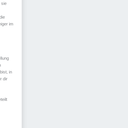
 sie
die
eiger im
llung
n
ist, in
r dir
eilt