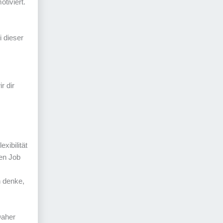
otiviert.
i dieser
r dir
xibilität
sen Job
h denke,
Daher