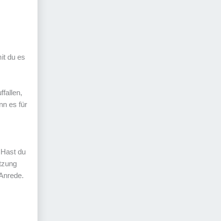
it du es
fallen,
n es für
 Hast du
tzung
 Anrede.