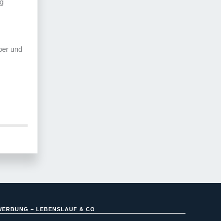
ng
ber und
WERBUNG – LEBENSLAUF & CO