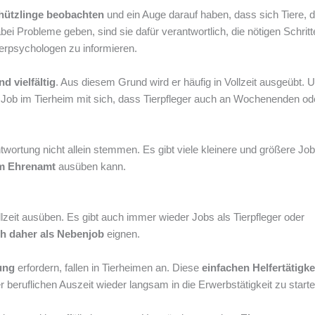
chützlinge beobachten
und ein Auge darauf haben, dass sich Tiere, d
abei Probleme geben, sind sie dafür verantwortlich, die nötigen Schrit
ierpsychologen zu informieren.
 vielfältig
. Aus diesem Grund wird er häufig in Vollzeit ausgeübt. 
r Job im Tierheim mit sich, dass Tierpfleger auch an Wochenenden od
wortung nicht allein stemmen. Es gibt viele kleinere und größere Jo
im Ehrenamt
ausüben kann.
lzeit ausüben. Es gibt auch immer wieder Jobs als Tierpfleger oder
ch daher als Nebenjob
eignen.
ung
erfordern, fallen in Tierheimen an. Diese
einfachen Helfertätigke
beruflichen Auszeit wieder langsam in die Erwerbstätigkeit zu starte