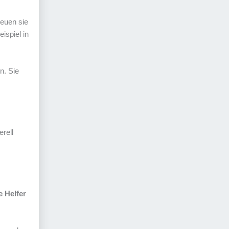
freuen sie
ispiel in
. Sie
rell
e Helfer