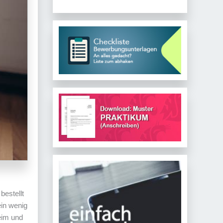
bestellt
ein wenig
eim und