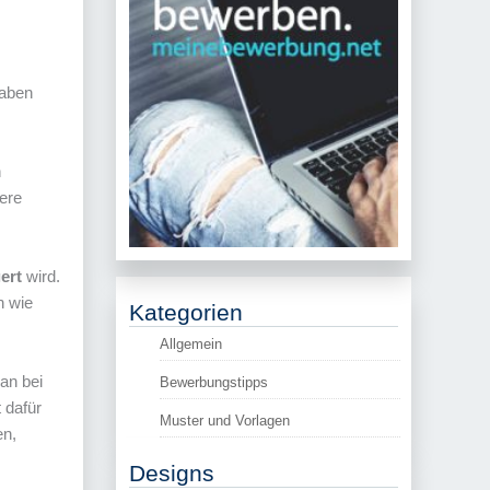
haben
n
iere
gert
wird.
n wie
Kategorien
Allgemein
an bei
Bewerbungstipps
 dafür
Muster und Vorlagen
en,
Designs