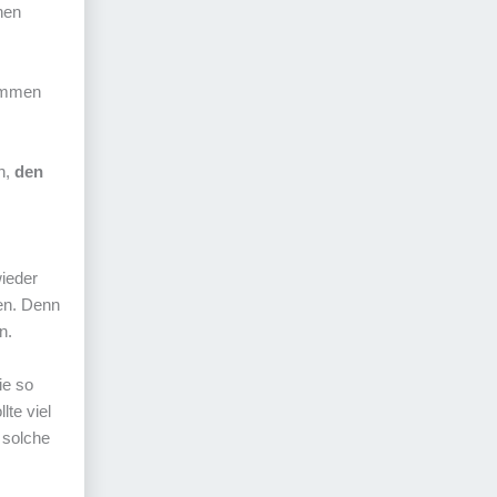
nen
kommen
n,
den
wieder
den. Denn
n.
ie so
te viel
 solche