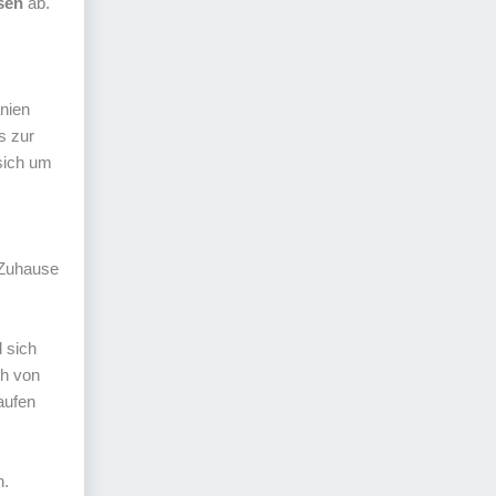
sen
ab.
nien
s zur
 sich um
s Zuhause
 sich
ch von
aufen
n.