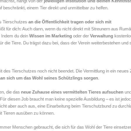
 machst, hängt von der
jeweiligen Institution und deinen Kenntnis
f beschränkt, einem Tier direkt und unmittelbar zu helfen.
es Tierschutzes
an die Öffentlichkeit tragen oder sich mit
t für dich: Auch dann, wenn du nicht direkt mit Streunern aus Rumä
n. Indem du dein
Wissen im Marketing
oder der
Verwaltung
kostenlo
 für die Tiere. Du trägst dazu bei, dass der Verein weiterbestehen und
it des Tierschutzes noch nicht beendet. Die Vermittlung in ein neue
n sich um das Wohl seines Schützlings sorgen
.
en, die das
neue Zuhause eines vermittelten Tieres aufsuchen
und
Für diesen Job braucht man keine spezielle Ausbildung – es ist jedo
eicht aber auch aus, eine Einarbeitung beim Tierschutzbund zu durchl
it Tieren ausüben zu können.
immer Menschen gebraucht, die sich für das Wohl der Tiere einsetze