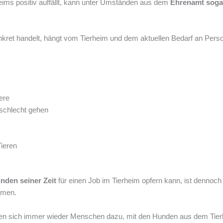
heims positiv auffällt, kann unter Umständen aus dem
Ehrenamt soga
kret handelt, hängt vom Tierheim und dem aktuellen Bedarf an Perso
ere
 schlecht gehen
Tieren
unden seiner Zeit
für einen Job im Tierheim opfern kann, ist dennoch 
mmen.
en sich immer wieder Menschen dazu, mit den Hunden aus dem Tie