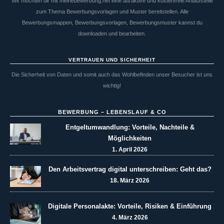
Wir möchten dir mit meinebewerbung.net eine attraktive und kostenfreie Anlaufstelle
zum Thema Bewerbungsvorlagen und Muster bereitstellen. Alle
Bewerbungsmappen, Bewerbungsvorlagen, Bewerbungsmuster kannst du
downloaden und bearbeiten.
VERTRAUEN UND SICHERHEIT
Die Sicherheit von Daten und somit auch das Wohlbefinden unser Besucher ist uns
wichtig!
BEWERBUNG – LEBENSLAUF & CO
Entgeltumwandlung: Vorteile, Nachteile &
Möglichkeiten
1. April 2026
Den Arbeitsvertrag digital unterschreiben: Geht das?
18. März 2026
Digitale Personalakte: Vorteile, Risiken & Einführung
4. März 2026