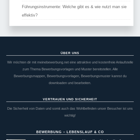
Führungsinstrumente: Welche gibt es & wie nutzt man sie
effektiv?
ÜBER UNS
Wir möchten dir mit meinebewerbung.net eine attraktive und kostenfreie Anlaufstelle
zum Thema Bewerbungsvorlagen und Muster bereitstellen. Alle
Bewerbungsmappen, Bewerbungsvorlagen, Bewerbungsmuster kannst du
downloaden und bearbeiten.
VERTRAUEN UND SICHERHEIT
Die Sicherheit von Daten und somit auch das Wohlbefinden unser Besucher ist uns
wichtig!
BEWERBUNG – LEBENSLAUF & CO