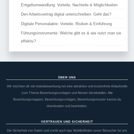
Entgeltumwandlung: Vorteile, Nachteile & Möglichkeiten
Den Arbeitsvertrag digital unterschreiben: Geht das?
Digitale Personalakte: Vorteile, Risiken & Einführung
Führungsinstrumente: Welche gibt es & wie nutzt man sie
effektiv?
ÜBER UNS
Wir möchten dir mit meinebewerbung.net eine attraktive und kostenfreie Anlaufstelle
zum Thema Bewerbungsvorlagen und Muster bereitstellen. Alle
Bewerbungsmappen, Bewerbungsvorlagen, Bewerbungsmuster kannst du
downloaden und bearbeiten.
VERTRAUEN UND SICHERHEIT
Die Sicherheit von Daten und somit auch das Wohlbefinden unser Besucher ist uns