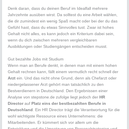
Denk daran, dass du deinen Beruf im Idealfall mehrere
Jahrzehnte ausüben wirst. Da solltest du eine Arbeit wählen,
die dir zumindest ein wenig Spaß macht oder bei der du das
Gefühl hast, dass du etwas Sinnvolles tust. Zwar ist hohes
Gehalt nicht alles, es kann jedoch ein Kriterium dabei sein,
wenn du dich zwischen mehreren vergleichbaren
Ausbildungen oder Studiengängen entscheiden musst.
Gut bezahlte Jobs mit Studium
Wenn man an Berufe denkt, in denen man mit einem hohen
Gehalt rechnen kann, fällt einem vermutlich recht schnell der
Arzt
ein. Und das nicht ohne Grund, denn als Chefarzt oder
niedergelassener Arzt gehört man tatsächlich zu den
Bestverdienern in Deutschland. Den Ergebnissen einer
Analyse von stepstone.de zufolge liegt jedoch der
HR
Director
auf
Platz eins der bestbezahlten Berufe in
Deutschland
. Ein HR Director trägt die Verantwortung für die
wohl wichtigste Ressource eines Unternehmens: die
Mitarbeitenden. Er kümmert sich vor allem um die
Entwicklung und die Umsetzung von Personalstrategien und -