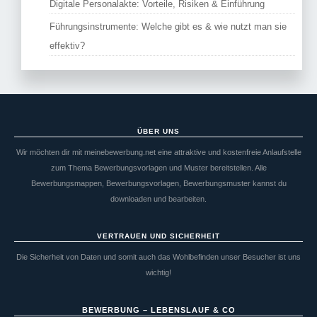
Digitale Personalakte: Vorteile, Risiken & Einführung
Führungsinstrumente: Welche gibt es & wie nutzt man sie
effektiv?
ÜBER UNS
Wir möchten dir mit meinebewerbung.net eine attraktive und kostenfreie Anlaufstelle
zum Thema Bewerbungsvorlagen und Muster bereitstellen. Alle
Bewerbungsmappen, Bewerbungsvorlagen, Bewerbungsmuster kannst du
downloaden und bearbeiten.
VERTRAUEN UND SICHERHEIT
Die Sicherheit von Daten und somit auch das Wohlbefinden unser Besucher ist uns
wichtig!
BEWERBUNG – LEBENSLAUF & CO