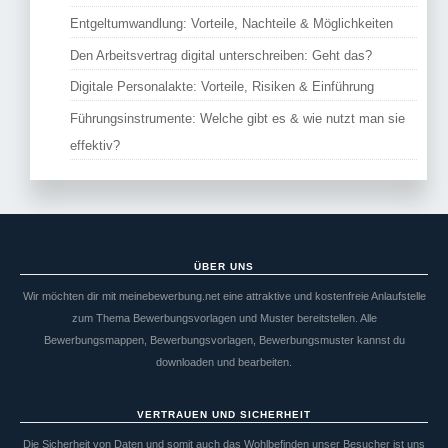
Entgeltumwandlung: Vorteile, Nachteile & Möglichkeiten
Den Arbeitsvertrag digital unterschreiben: Geht das?
Digitale Personalakte: Vorteile, Risiken & Einführung
Führungsinstrumente: Welche gibt es & wie nutzt man sie
effektiv?
ÜBER UNS
Wir möchten dir mit meinebewerbung.net eine attraktive und kostenfreie Anlaufstelle
zum Thema Bewerbungsvorlagen und Muster bereitstellen. Alle
Bewerbungsmappen, Bewerbungsvorlagen, Bewerbungsmuster kannst du
downloaden und bearbeiten.
VERTRAUEN UND SICHERHEIT
Die Sicherheit von Daten und somit auch das Wohlbefinden unser Besucher ist uns