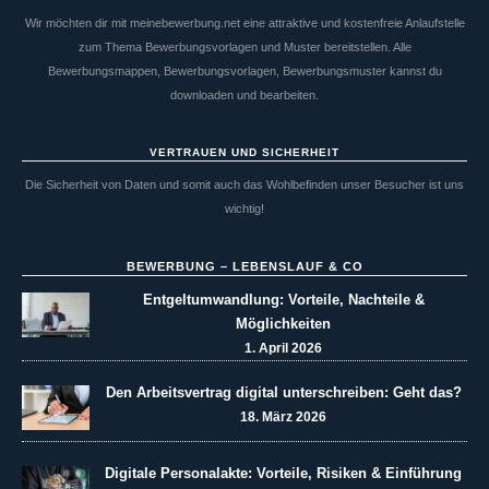
Wir möchten dir mit meinebewerbung.net eine attraktive und kostenfreie Anlaufstelle
zum Thema Bewerbungsvorlagen und Muster bereitstellen. Alle
Bewerbungsmappen, Bewerbungsvorlagen, Bewerbungsmuster kannst du
downloaden und bearbeiten.
VERTRAUEN UND SICHERHEIT
Die Sicherheit von Daten und somit auch das Wohlbefinden unser Besucher ist uns
wichtig!
BEWERBUNG – LEBENSLAUF & CO
Entgeltumwandlung: Vorteile, Nachteile &
Möglichkeiten
1. April 2026
Den Arbeitsvertrag digital unterschreiben: Geht das?
18. März 2026
Digitale Personalakte: Vorteile, Risiken & Einführung