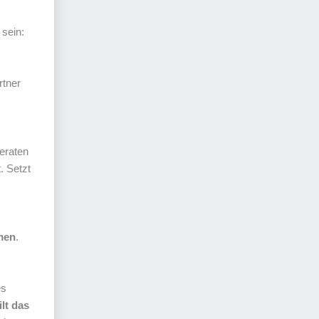
 sein:
rtner
geraten
. Setzt
men
.
es
lt das