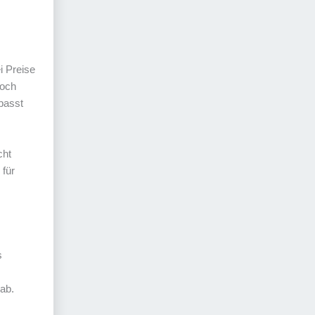
i Preise
doch
passt
cht
 für
s
ab.