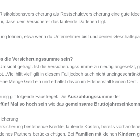
e Risikolebensversicherung als Restschuldversicherung eine gute Idee
ür, dass dein Versicherer das laufende Darlehen tilgt.
rung lohnen, etwa wenn du Unternehmer bist und deinen Geschäftspa
ss die Versicherungssumme sein?
 Umsicht gefragt. Ist die Versicherungssumme zu niedrig angesetzt, 
 „Viel hilft viel“ gilt in diesem Fall jedoch auch nicht uneingeschränkt
eine Menge Geld ein und erhältst davon im Erlebensfall keinen Cent.
ung gilt folgende Faustregel: Die
Auszahlungssumme
der
 fünf Mal so hoch sein
wie das
gemeinsame Bruttojahreseinkom
sicherung
versicherung bestehende Kredite, laufende Kosten, bereits vorhanden
eines Partners berücksichtigen. Bei
Familien
mit kleinen
Kindern gi