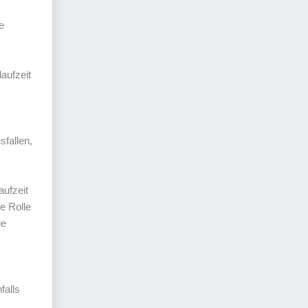
e
aufzeit
sfallen,
aufzeit
ne Rolle
ie
falls
.