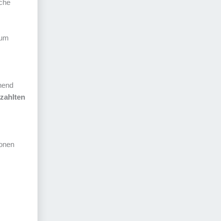
ache
zum
chend
zahlten
ionen