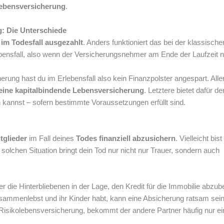
lebensversicherung
.
: Die Unterschiede
 im Todesfall ausgezahlt
. Anders funktioniert das bei der klassische
bensfall, also wenn der Versicherungsnehmer am Ende der Laufzeit n
ung hast du im Erlebensfall also kein Finanzpolster angespart. Aller
 eine kapitalbindende Lebensversicherung
. Letztere bietet dafür den
n kannst – sofern bestimmte Voraussetzungen erfüllt sind.
tglieder
im Fall deines
Todes finanziell abzusichern
. Vielleicht bist
solchen Situation bringt dein Tod nur nicht nur Trauer, sondern auch
 die Hinterbliebenen in der Lage, den Kredit für die Immobilie abzub
ammenlebst und ihr Kinder habt, kann eine Absicherung ratsam sei
 Risikolebensversicherung, bekommt der andere Partner häufig nur ei