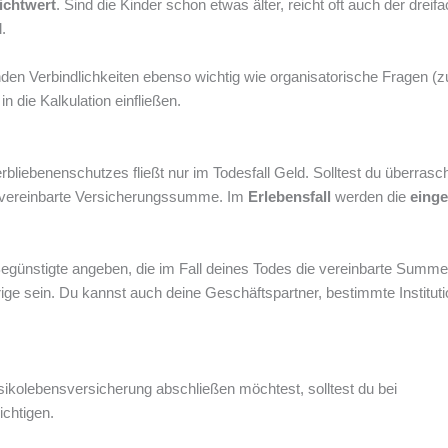
ichtwert
. Sind die Kinder schon etwas älter, reicht oft auch der dreif
.
den Verbindlichkeiten ebenso wichtig wie organisatorische Fragen (
n die Kalkulation einfließen.
rbliebenenschutzes fließt nur im Todesfall Geld. Solltest du überras
h vereinbarte Versicherungssumme. Im
Erlebensfall
werden die
einge
egünstigte angeben, die im Fall deines Todes die vereinbarte Summe
ge sein. Du kannst auch deine Geschäftspartner, bestimmte Institut
isikolebensversicherung abschließen möchtest, solltest du bei
ichtigen.