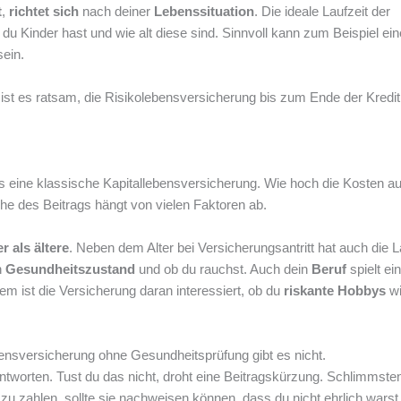
t
,
richtet sich
nach deiner
Lebenssituation
. Die ideale Laufzeit der
u Kinder hast und wie alt diese sind. Sinnvoll kann zum Beispiel ein
ein.
 ist es ratsam, die Risikolebensversicherung bis zum Ende der Kreditl
ls eine klassische Kapitallebensversicherung. Wie hoch die Kosten au
he des Beitrags hängt von vielen Faktoren ab.
r als ältere
. Neben dem Alter bei Versicherungsantritt hat auch die L
n
Gesundheitszustand
und ob du rauchst. Auch dein
Beruf
spielt ei
 ist die Versicherung daran interessiert, ob du
riskante Hobbys
w
lebensversicherung ohne Gesundheitsprüfung gibt es nicht.
orten. Tust du das nicht, droht eine Beitragskürzung. Schlimmsten
zu zahlen, sollte sie nachweisen können, dass du nicht ehrlich warst