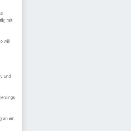
ne
ig mit
o will
iv und
lerdings
g an ein