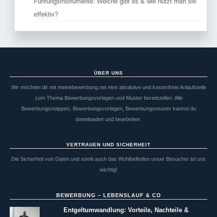
Führungsinstrumente: Welche gibt es & wie nutzt man sie
effektiv?
ÜBER UNS
Wir möchten dir mit meinebewerbung.net eine attraktive und kostenfreie Anlaufstelle
zum Thema Bewerbungsvorlagen und Muster bereitstellen. Alle
Bewerbungsmappen, Bewerbungsvorlagen, Bewerbungsmuster kannst du
downloaden und bearbeiten.
VERTRAUEN UND SICHERHEIT
Die Sicherheit von Daten und somit auch das Wohlbefinden unser Besucher ist uns
wichtig!
BEWERBUNG – LEBENSLAUF & CO
Entgeltumwandlung: Vorteile, Nachteile &