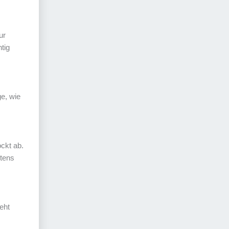
ur
tig
e, wie
ockt ab.
ltens
eht