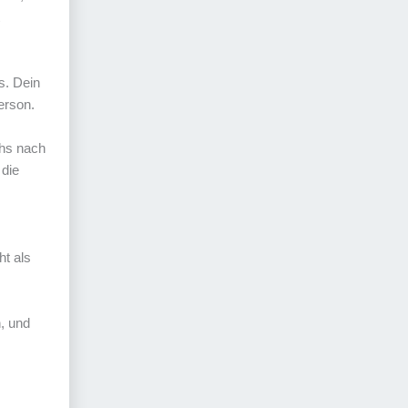
s. Dein
erson.
chs nach
 die
ht als
, und