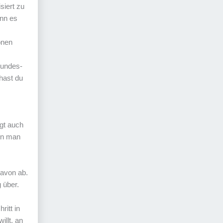
siert zu
ann es
onen
reundes-
hast du
ngt auch
enn man
davon ab.
 über.
ritt in
illt, an