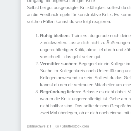
Umgang mit ungerechtfertigter Kritik
Selbst bei gut ausgeprägter Kritikfähigkeit solltest du
an die Feedbackregeln für konstruktive Kritik. Es kommt 
solchen Fällen kannst du wie folgt reagieren:
Ruhig bleiben:
Trainierst du gerade noch deine
zurückwerfen. Lasse dich nicht zu Äußerungen h
ungerechtfertigter Kritik, atme tief durch und zä
vorschnell – das geht selten gut.
Vermittler suchen:
Begegnet dir ein Kollege imm
Suche im Kollegenkreis nach Unterstützung und
Kollegen anwesend zu sein. Solltest du das Gef
kannst du den dir vertrauten Mitarbeiter um eine
Begründung liefern:
Belasse es nicht dabei, 
warum die Kritik ungerechtfertigt ist. Gehe am
nicht haltbar sind. Das sollte deinem Gespräch
zwei Mal überlegen, ob er dich noch einmal mit un
Bildnachweis: H_Ko / Shutterstock.com