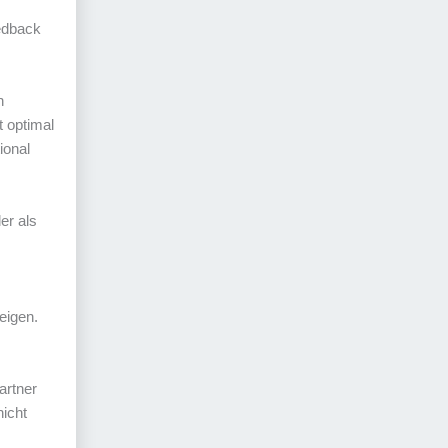
eedback
n
t optimal
ional
er als
eigen.
artner
nicht