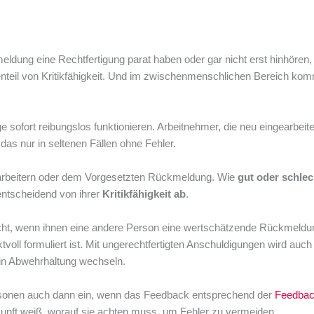
eldung eine Rechtfertigung parat haben oder gar nicht erst hinhören
enteil von Kritikfähigkeit. Und im zwischenmenschlichen Bereich kom
e sofort reibungslos funktionieren. Arbeitnehmer, die neu eingearbeite
das nur in seltenen Fällen ohne Fehler.
itarbeitern oder dem Vorgesetzten Rückmeldung. Wie
gut oder schlec
ntscheidend von ihrer
Kritikfähigkeit ab
.
echt, wenn ihnen eine andere Person eine wertschätzende Rückmeldun
voll formuliert ist. Mit ungerechtfertigten Anschuldigungen wird auch
 in Abwehrhaltung wechseln.
rsonen auch dann ein, wenn das Feedback entsprechend der
Feedbac
Zukunft weiß, worauf sie achten muss, um Fehler zu vermeiden.