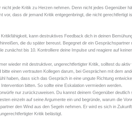
 dir nicht jede Kritik zu Herzen nehmen. Denn nicht jedes Gegenüber hä
vor, dass dir jemand Kritik entgegenbringt, die nicht gerechtfertigt ist
 Kritikfähigkeit, kann destruktives Feedback dich in deinen Bemühun
inreißen, die du später bereust. Begegnet dir ein Gesprächspartner 
hle zunächst bis 10. Kontrolliere deine Impulse und reagiere auf keinen
er wieder mit destruktiver, ungerechtfertigter Kritik, solltest du akti
 bitte einen vertrauten Kollegen darum, bei Gesprächen mit dem and
ühl haben, dass sich das Gespräch in eine ungute Richtung entwickel
 Intervention bitten. So sollte eine Eskalation vermieden werden.
Vorwürfe nur zurückzuweisen. Du kannst deinem Gegenüber deutlich 
 besten einzeln auf seine Argumente ein und begründe, warum die Vor
spartner den Wind aus den Segeln nehmen. Er wird es sich in Zukunft
gerechtfertigter Kritik belästigt.