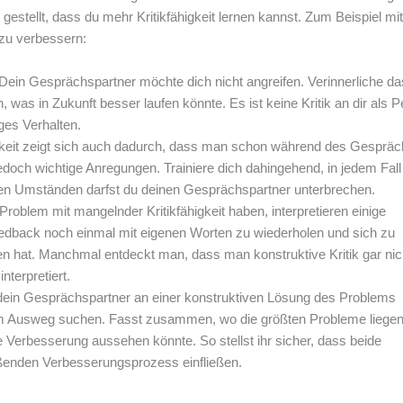
gestellt, dass du mehr Kritikfähigkeit lernen kannst. Zum Beispiel mit
 zu verbessern:
Dein Gesprächspartner möchte dich nicht angreifen. Verinnerliche da
 was in Zukunft besser laufen könnte. Es ist keine Kritik an dir als P
es Verhalten.
gkeit zeigt sich auch dadurch, dass man schon während des Gesprä
doch wichtige Anregungen. Trainiere dich dahingehend, in jedem Fall
n Umständen darfst du deinen Gesprächspartner unterbrechen.
roblem mit mangelnder Kritikfähigkeit haben, interpretieren einige
edback noch einmal mit eigenen Worten zu wiederholen und sich zu
n hat. Manchmal entdeckt man, dass man konstruktive Kritik gar nic
terpretiert.
ein Gesprächspartner an einer konstruktiven Lösung des Problems
nem Ausweg suchen. Fasst zusammen, wo die größten Probleme liegen
Verbesserung aussehen könnte. So stellst ihr sicher, dass beide
ßenden Verbesserungsprozess einfließen.