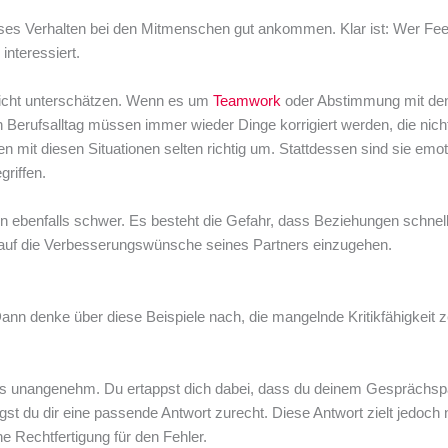
dieses Verhalten bei den Mitmenschen gut ankommen. Klar ist: Wer F
interessiert.
 nicht unterschätzen. Wenn es um
Teamwork
oder Abstimmung mit de
en Berufsalltag müssen immer wieder Dinge korrigiert werden, die nich
ehen mit diesen Situationen selten richtig um. Stattdessen sind sie emot
griffen.
en ebenfalls schwer. Es besteht die Gefahr, dass Beziehungen schnell
, auf die Verbesserungswünsche seines Partners einzugehen.
 Dann denke über diese Beispiele nach, die mangelnde Kritikfähigkeit z
r das unangenehm. Du ertappst dich dabei, dass du deinem Gesprächsp
egst du dir eine passende Antwort zurecht. Diese Antwort zielt jedoch 
ne Rechtfertigung für den Fehler.