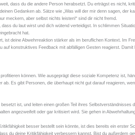
t, dass du die andere Person herabsetzt. Du erträgst es nicht, kriti
 deinen Gedanken ab. Sätze wie „Was will der mir denn sagen, der k
ur meckern, aber selbst nichts leisten!“ sind dir nicht fremd.
, dass du laut wirst und dich wütend verteidigst. In schlimmen Situati
eingebracht hat.
ert, ist deine Abwehrreaktion stärker als im beruflichen Kontext. Im F
u auf konstruktives Feedback mit abfälligen Gesten reagierst. Damit 
en profitieren können. Wie ausgeprägt diese soziale Kompetenz ist, hä
 ab. Es gibt Personen, die überhaupt nicht gut darauf reagieren, w
v besetzt ist, und leiten einen großen Teil ihres Selbstverständnisses 
lten angezweifelt oder gar kritisiert wird. Sie gehen in Abwehrhaltung
ikfähigkeit besser bestellt sein könnte, ist dies bereits ein erster Sch
dass du deine Kritikfähigkeit verbessern kannst. Bist du außerdem gew