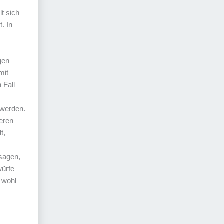
lt sich
. In
gen
mit
 Fall
v werden.
eren
t,
sagen,
würfe
 wohl