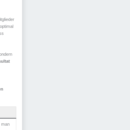
tglieder
 optimal
ss
sondern
ultat
en
t man