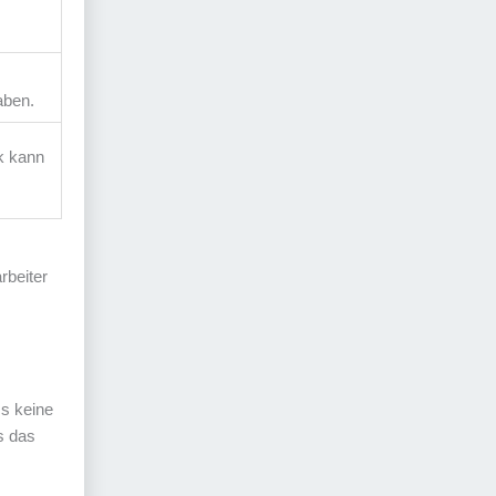
aben.
k kann
rbeiter
ms keine
s das