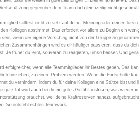
achten, dass sie weiterhin gute Leistungen Einzelner honorieren. Das
ertschätzung gegenüber dem Team darf gleichzeitig nicht geschmäl
mmitglied solltest nicht zu sehr auf deiner Meinung oder deinen Ideen
 den Kollegen abstimmst. Das erfordert vor allem zu Beginn ein weni
t zu sein, wenn der eigene Vorschlag nicht von der Gruppe angenommen
uflichen Zusammenhängen wird es dir häufiger passieren, dass du dic
t. Je früher du lernt, souverän zu reagieren, umso besser. Und gen
ird erfolgreicher, wenn alle Teammitglieder ihr Bestes geben. Das ka
ndlich hinziehen, zu einem Problem werden. Wenn die Fortschritte ka
nnst du verhindern, indem du für deine Kollegen eine Stütze bist und 
ie gute Tat wird auch bei dir ein gutes Gefühl auslösen, was wiederu
nterstützung brauchst, weil deine Kraftreserven nahezu aufgebraucht
sen. So entsteht echtes Teamwork.