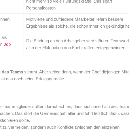
nicht mehr so viele Führungskräfte. Das spart
Personalkosten.
önnen
Motivierte und zufriedene Mitarbeiter liefern bessere
Ergebnisse als solche, die schon innerlich gekündigt h
 als
Die Bindung an den Arbeitgeber wird stärker. Teamwor
em
Job
also der Fluktuation von Fachkräften entgegenwirken.
 des Teams
stimmt. Aber selbst dann, wenn der Chef diejenigen Mita
ist das noch keine Erfolgsgarantie.
le Teammitglieder sollten darauf achten, dass sich innerhalb des Tea
machen. Das stört die Gemeinschaft aller und führt letztlich dazu, das
tionieren sollte.
st zu vermeiden, sondern auch Konflikte zwischen den einzelnen