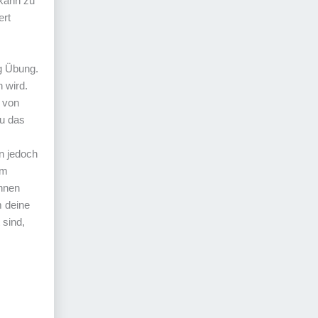
 kann zu
ert
g Übung.
 wird.
h von
au das
nn jedoch
um
ihnen
m deine
 sind,