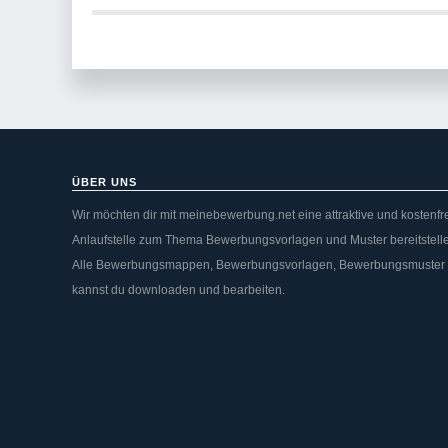
ÜBER UNS
Wir möchten dir mit meinebewerbung.net eine attraktive und kostenfr
Anlaufstelle zum Thema Bewerbungsvorlagen und Muster bereitstell
Alle Bewerbungsmappen, Bewerbungsvorlagen, Bewerbungsmuster
kannst du downloaden und bearbeiten.