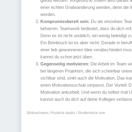
gelobt werden. Vorgesetzte sollten also darauf 
einer echten Gratwanderung werden, denn die W
werden.
Kompromissbereit sein
: Du als einzelnes Tea
beharren. Teamwork bedeutet, dass du dich mit
Denn es ist nicht unüblich, ein wenig beleidig
Ein Beinbruch ist es aber nicht. Gerade in ber
einer lieb gewonnenen Idee verabschieden muss
kannst du schon jetzt üben.
Gegenseitig motivieren
: Die Arbeit im Team w
bei längeren Projekten, die sich scheinbar une
sichtbar sind, sinkt auch die Motivation. Das ka
einen Motivationsschub verpasst. Der Vorteil: D
Motivation ankurbelt. Und wenn du selbst mal U
kannst auch du dich auf deine Kollegen verlas
Bildnachweis: Prostock-studio / Shutterstock.com