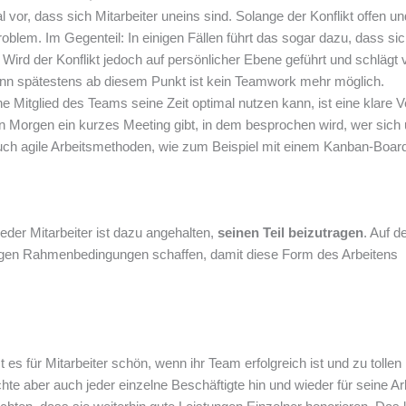
or, dass sich Mitarbeiter uneins sind. Solange der Konflikt offen un
oblem. Im Gegenteil: In einigen Fällen führt das sogar dazu, dass si
rd der Konflikt jedoch auf persönlicher Ebene geführt und schlägt vi
Denn spätestens ab diesem Punkt ist kein Teamwork mehr möglich.
ne Mitglied des Teams seine Zeit optimal nutzen kann, ist eine klare V
en Morgen ein kurzes Meeting gibt, in dem besprochen wird, wer sich
uch agile Arbeitsmethoden, wie zum Beispiel mit einem Kanban-Boar
Jeder Mitarbeiter ist dazu angehalten,
seinen Teil beizutragen
. Auf d
tigen Rahmenbedingungen schaffen, damit diese Form des Arbeitens
st es für Mitarbeiter schön, wenn ihr Team erfolgreich ist und zu tollen
e aber auch jeder einzelne Beschäftigte hin und wieder für seine Ar