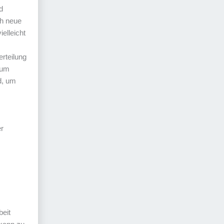
d
ch neue
elleicht
erteilung
 um
d, um
er
beit