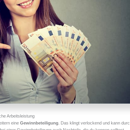
che Arbeitsleistung
itern eine
Gewinnbeteiligung
. Das klingt verlockend und kann dur
bei einer Gewinnbeteiligung auch Nachteile, die du kennen solltest.