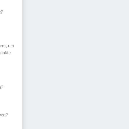
ng
Form, um
Punkte
n?
 weg?