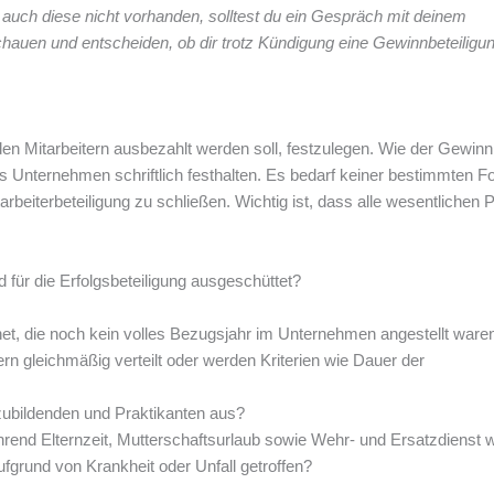
auch diese nicht vorhanden, solltest du ein Gespräch mit deinem
chauen und entscheiden, ob dir trotz Kündigung eine Gewinnbeteiligu
den Mitarbeitern ausbezahlt werden soll, festzulegen. Wie der Gewinn
ses Unternehmen schriftlich festhalten. Es bedarf keiner bestimmten 
rbeiterbeteiligung zu schließen. Wichtig ist, dass alle wesentlichen 
für die Erfolgsbeteiligung ausgeschüttet?
et, die noch kein volles Bezugsjahr im Unternehmen angestellt ware
ern gleichmäßig verteilt oder werden Kriterien wie Dauer der
szubildenden und Praktikanten aus?
ährend Elternzeit, Mutterschaftsurlaub sowie Wehr- und Ersatzdienst
fgrund von Krankheit oder Unfall getroffen?