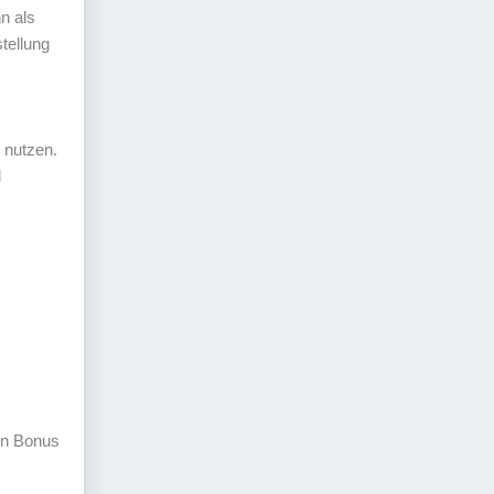
n als
tellung
v nutzen.
d
en Bonus