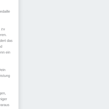
edaille
e zu
eren.
dert das
nd
enn ein
Dein
eistung
gen,
niger
Daraus