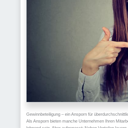
Gewinnbeteiligung – ein Ansporn für überdurchschnittli
Als Ansporn bieten manche Unternehmen Ihren Mitarbe
lohnend sein. Aber aufgepasst: Neben Vorteilen lauern 