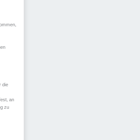
ekommen,
gen
r die
est, an
ng zu