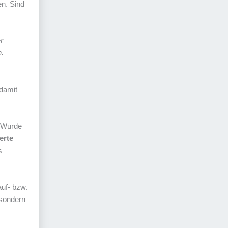
en. Sind
r
n.
 damit
. Wurde
erte
s
auf- bzw.
sondern