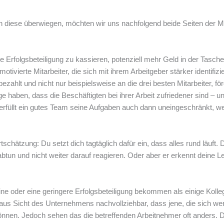
nn diese überwiegen, möchten wir uns nachfolgend beide Seiten der M
 Erfolgsbeteiligung zu kassieren, potenziell mehr Geld in der Tasch
ivierte Mitarbeiter, die sich mit ihrem Arbeitgeber stärker identifizi
hlt und nicht nur beispielsweise an die drei besten Mitarbeiter, för
ben, dass die Beschäftigten bei ihrer Arbeit zufriedener sind – u
g erfüllt ein gutes Team seine Aufgaben auch dann uneingeschränkt, w
schätzung: Du setzt dich tagtäglich dafür ein, dass alles rund läuft. 
abtun und nicht weiter darauf reagieren. Oder aber er erkennt deine L
eine oder eine geringere Erfolgsbeteiligung bekommen als einige Kolle
 aus Sicht des Unternehmens nachvollziehbar, dass jene, die sich we
können. Jedoch sehen das die betreffenden Arbeitnehmer oft anders. 