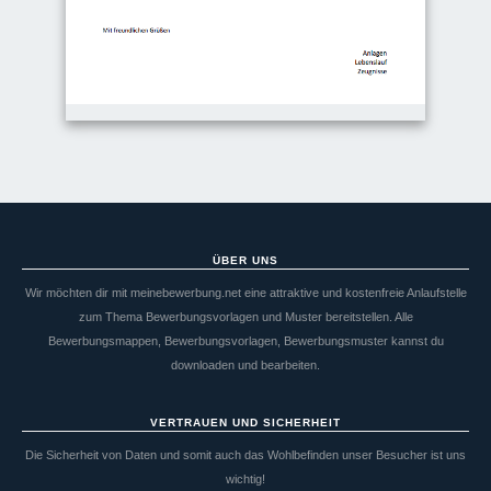
ÜBER UNS
Wir möchten dir mit meinebewerbung.net eine attraktive und kostenfreie Anlaufstelle
zum Thema Bewerbungsvorlagen und Muster bereitstellen. Alle
Bewerbungsmappen, Bewerbungsvorlagen, Bewerbungsmuster kannst du
downloaden und bearbeiten.
VERTRAUEN UND SICHERHEIT
Die Sicherheit von Daten und somit auch das Wohlbefinden unser Besucher ist uns
wichtig!