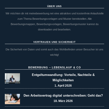
ÜBER UNS
Wir möchten dir mit meinebewerbung.net eine attraktive und kostenfreie Anlaufstelle
zum Thema Bewerbungsvorlagen und Muster bereitstellen. Alle
Bewerbungsmappen, Bewerbungsvorlagen, Bewerbungsmuster kannst du
downloaden und bearbeiten.
VERTRAUEN UND SICHERHEIT
Die Sicherheit von Daten und somit auch das Wohlbefinden unser Besucher ist uns
wichtig!
BEWERBUNG – LEBENSLAUF & CO
Entgeltumwandlung: Vorteile, Nachteile &
Möglichkeiten
1. April 2026
Den Arbeitsvertrag digital unterschreiben: Geht das?
18. März 2026