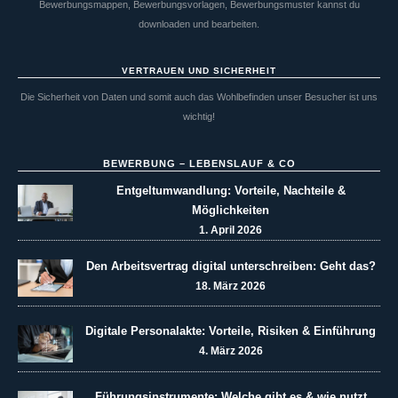
Bewerbungsmappen, Bewerbungsvorlagen, Bewerbungsmuster kannst du
downloaden und bearbeiten.
VERTRAUEN UND SICHERHEIT
Die Sicherheit von Daten und somit auch das Wohlbefinden unser Besucher ist uns
wichtig!
BEWERBUNG – LEBENSLAUF & CO
Entgeltumwandlung: Vorteile, Nachteile &
Möglichkeiten
1. April 2026
Den Arbeitsvertrag digital unterschreiben: Geht das?
18. März 2026
Digitale Personalakte: Vorteile, Risiken & Einführung
4. März 2026
Führungsinstrumente: Welche gibt es & wie nutzt