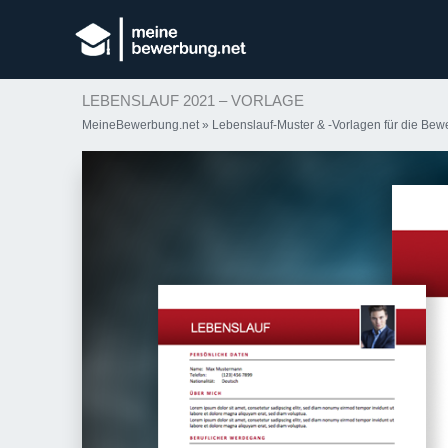
LEBENSLAUF 2021 – VORLAGE
MeineBewerbung.net
»
Lebenslauf-Muster & -Vorlagen für die Be