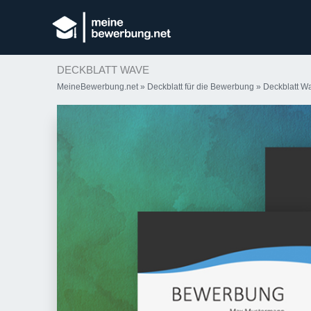
DECKBLATT WAVE
MeineBewerbung.net
»
Deckblatt für die Bewerbung
»
Deckblatt W