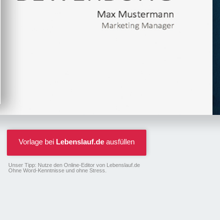
Vorlage bei
Lebenslauf.de
ausfüllen
Unser Tipp: Nutze den Online-Editor von Lebenslauf.de
Ohne Word-Kenntnisse und ohne Stress.