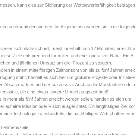
ssen, kann dies zur Sicherung der Wettbewerbsfähigkeit beitragen
en unterschieden werden. Im Allgemeinen werden sie in die folgend
ielen soll relativ schnell, meist innerhalb von 12 Monaten, erreicht 
iese Ziele entsprechend formuliert und eher operativer Natur. Ein Be
tlichen und jährlichen Umsatz um drei Prozent zu steigern.
len in einem mittelfristigen Zeithorizont von bis zu fünf Jahren errei
ügung steht, handelt es sich hier um größere Projekte oder Initiativ
uen Absatzmarktes und der sukzessive Ausbau der Marktanteile oder 
mensziele, die eine etwas längere Umsetzungszeit benö
 in mehr als fünf Jahren erreicht werden sollen, handelt es sich um
er auf eine Mission oder Vision ausgerichtet. Ein langfristiges Ziel kö
r eine Technologie zu entwickeln, die nachhaltiges Wirtschaften erm
ernehmensziele
ie je nach Unternehmensstrategie und Branche variieren können: