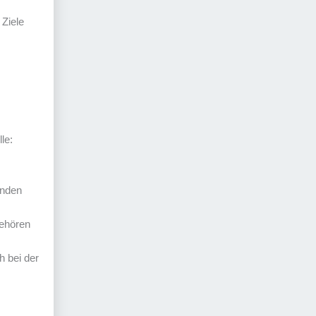
 Ziele
le:
enden
gehören
h bei der