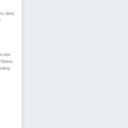
en, dass
t
in den
 Weise,
nding.