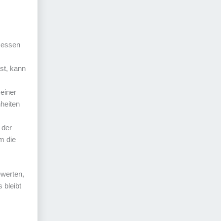
messen
st, kann
einer
heiten
 der
m die
ewerten,
 bleibt