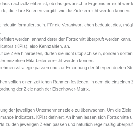
 dass nachvollziehbar ist, ob das gewünschte Ergebnis erreicht werd
, die klare Kriterien vorgibt, wie die Ziele erreicht werden können:
 eindeutig formuliert sein. Für die Verantwortlichen bedeutet dies, mögl
.
 definiert werden, anhand derer der Fortschritt überprüft werden kann. 
dicators (KPIs), also Kennzahlen, an.
uf die Ziele hinarbeiten, dürfen sie nicht utopisch sein, sondern sollte
r einzelnen Mitarbeiter erreicht werden können.
ernehmensstrategie passen und zur Erreichung der übergeordneten Str
chen sollten einen zeitlichen Rahmen festlegen, in dem die einzelnen Z
nordnung der Ziele nach der Eisenhower-Matrix.
eichung der jeweiligen Unternehmensziele zu überwachen. Um die Ziel
ce Indicators, KPIs) definiert. An ihnen lassen sich Fortschritte 
Is zu den jeweiligen Zielen passen und natürlich regelmäßig überprüf