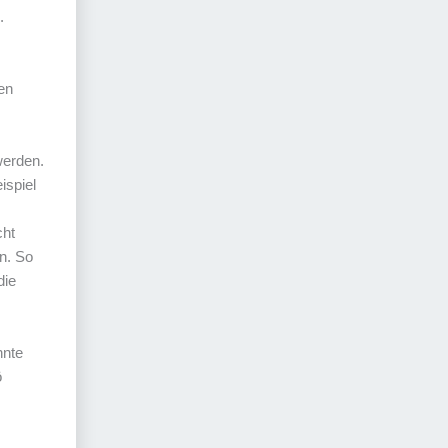
.
en
werden.
ispiel
cht
en. So
die
nnte
ö