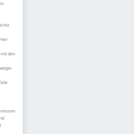
en
ichst
Hier
n mit den
ategie
iele
e messen
und
t