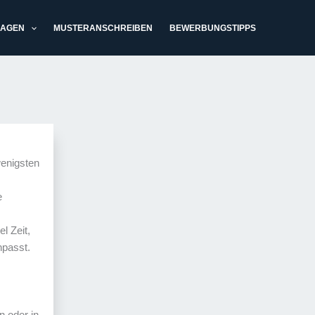
LAGEN
MUSTERANSCHREIBEN
BEWERBUNGSTIPPS
wenigsten
e
l Zeit,
npasst.
 oder in