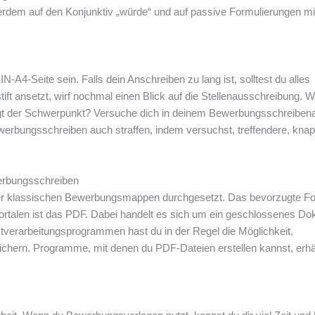
erdem auf den Konjunktiv „würde“ und auf passive Formulierungen mi
N-A4-Seite sein. Falls dein Anschreiben zu lang ist, solltest du alles
ft ansetzt, wirf nochmal einen Blick auf die Stellenausschreibung. W
gt der Schwerpunkt? Versuche dich in deinem Bewerbungsschreibena
werbungsschreiben auch straffen, indem versuchst, treffendere, kna
erbungsschreiben
er klassischen Bewerbungsmappen durchgesetzt. Das bevorzugte Fo
rtalen ist das PDF. Dabei handelt es sich um ein geschlossenes Do
xtverarbeitungsprogrammen hast du in der Regel die Möglichkeit,
hern. Programme, mit denen du PDF-Dateien erstellen kannst, erhäl