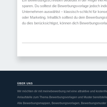
Ein Bewerbungsschreiben bedeutet in der Regel viel Ar
sparen. Du solltest die Bewerbungsvorlage jedoch indiv
Unternehmen auswählst – klassisch-schlicht für kons
oder Marketing. Inhaltlich solltest du dein Bewerbun
du dies berücksichtigst, können dich Bewerbungsvorl
ÜBER UNS
Wir möchten dir mit meinebewerbung.net eine attraktive und kostenfr
Anlaufstelle zum Thema Bewerbungsvorlagen und Muster bereitstell
Alle Bewerbungsmappen, Bewerbungsvorlagen, Bewerbungsmuster