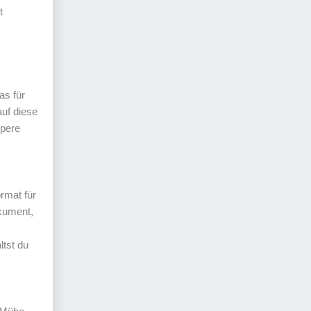
t
as für
uf diese
ppere
rmat für
kument,
tst du