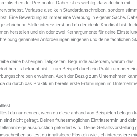
ibtischen der Personaler. Daher ist es wichtig, dass du dich mit
ervorhebst. Verfasse also kein Standardanschreiben, sondern stim
bst. Eine Bewerbung ist immer eine Werbung in eigener Sache. Dah
geschriebene Stelle interessierst und du der ideale Kandidat bist. In d
hmen herstellen und ein oder zwei Kernargumente für deine Einstellun
schreibung genannten Anforderungen eingehen und deine fachlichen S
reibe deine bisherigen Tätigkeiten. Begründe außerdem, warum das
 dort bereits bekannt bist – zum Beispiel durch ein Praktikum oder ein
ewerbungsschreiben erwähnen. Auch der Bezug zum Unternehmen kann
en, da du durch das Praktikum bereits erste Erfahrungen im Unternehm
ltest
olltest du nur nennen, wenn du diese anhand von Beispielen belegen k
ind nicht gefragt. Deinen frühestmöglichen Eintrittstermin und dein
ellenanzeige ausdrücklich gefordert wird. Deine Gehaltsvorstellung g
schreiben solltest du inhaltsleere Floskeln wie „Ich interessiere mi