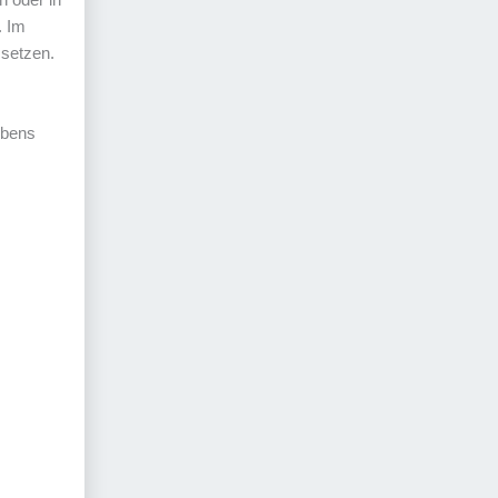
. Im
 setzen.
ibens