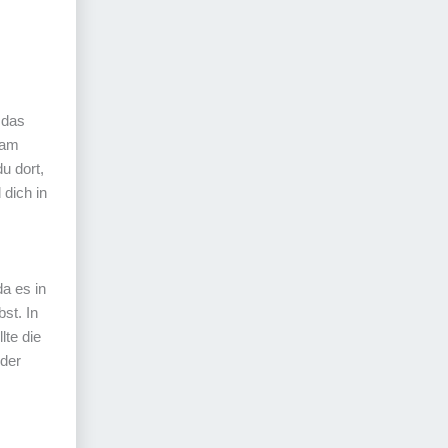
 das
 am
u dort,
 dich in
a es in
bst. In
lte die
 der