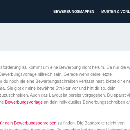
BEWERBUNGSMAPPEN
MUSTER & VOR
usforderung ist, kommt um eine Bewerbung nicht herum. Da nur die 
ewerbungsvorlage hilfreich sein. Gerade wenn deine letzte
 du noch nie eine Bewerbungsschreiben verfasst hast, bietet dir ein
 Sie gibt dir eine bewährte Struktur vor und hilft dir so, dein
zuzuschneiden. Auch das Layout ist bereits vorgegeben. Du sparst vie
ine
Bewerbungsvorlage
an dein individuelles Bewerbungsschreiben a
für dein Bewerbungsschreiben
zu finden. Die Bandbreite reicht von
eativ gestalteten Anschreiben. Je nachdem bei welchem Unternehmen