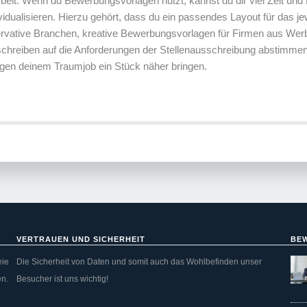
beit. Wenn du Bewerbungsvorlagen nutzt, kannst du dir viel Zeit un
idualisieren. Hierzu gehört, dass du ein passendes Layout für das je
ervative Branchen, kreative Bewerbungsvorlagen für Firmen aus We
gsschreiben auf die Anforderungen der Stellenausschreibung abstimm
agen deinem Traumjob ein Stück näher bringen.
VERTRAUEN UND SICHERHEIT
BE
eie
Die Sicherheit von Daten und somit auch das Wohlbefinden unser
en.
Besucher ist uns wichtig!