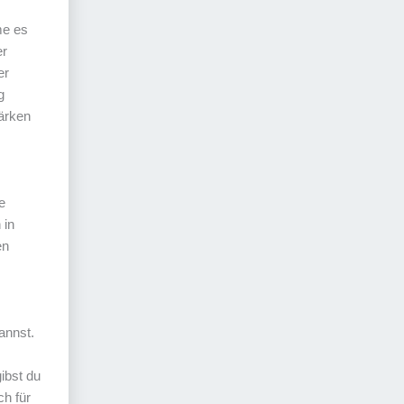
me es
er
er
g
tärken
e
 in
en
annst.
ibst du
ch für