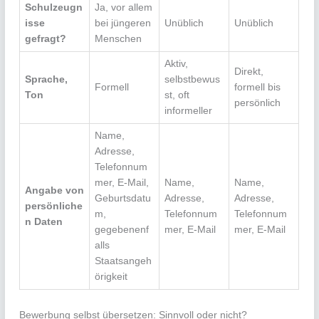
Schulzeugn
Ja, vor allem
isse
bei jüngeren
Unüblich
Unüblich
gefragt?
Menschen
Aktiv,
Direkt,
Sprache,
selbstbewus
Formell
formell bis
Ton
st, oft
persönlich
informeller
Name,
Adresse,
Telefonnum
mer, E-Mail,
Name,
Name,
Angabe von
Geburtsdatu
Adresse,
Adresse,
persönliche
m,
Telefonnum
Telefonnum
n Daten
gegebenenf
mer, E-Mail
mer, E-Mail
alls
Staatsangeh
örigkeit
Bewerbung selbst übersetzen: Sinnvoll oder nicht?