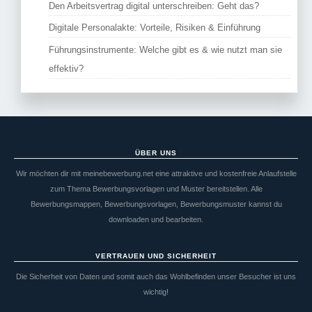
Den Arbeitsvertrag digital unterschreiben: Geht das?
Digitale Personalakte: Vorteile, Risiken & Einführung
Führungsinstrumente: Welche gibt es & wie nutzt man sie
effektiv?
ÜBER UNS
Wir möchten dir mit meinebewerbung.net eine attraktive und kostenfreie Anlaufstelle
zum Thema Bewerbungsvorlagen und Muster bereitstellen. Alle
Bewerbungsmappen, Bewerbungsvorlagen, Bewerbungsmuster kannst du
downloaden und bearbeiten.
VERTRAUEN UND SICHERHEIT
Die Sicherheit von Daten und somit auch das Wohlbefinden unser Besucher ist uns
wichtig!