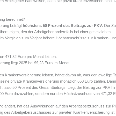
em Arbeitgeber nachweisen, dass sie privat krankenversichert sind. 
ung berechnet?
erung beträgt
höchstens 50
Prozent
des Beitrags zur PKV
. Der Z
ersteigen, den der Arbeitgeber andernfalls bei einer gesetzlichen
 im Vergleich zum Vorjahr höhere Höchstzuschüsse zur Kranken- un
n 471,32 Euro pro Monat leisten.
erung liegt 2025 bei 99,23 Euro im Monat.
ten Krankenversicherung leisten, hängt davon ab, was der jeweilige Ta
seine private Krankenversicherung monatlich 650 Euro zahlen. Dann 
h, also 50 Prozent des Gesamtbetrags. Liegt der Beitrag zur PKV h
 500 Euro dazuzahlen, sondern nur den Höchstzuschuss von 471,32 E
ng ändert, hat das Auswirkungen auf den Arbeitgeberzuschuss zur P
ung des Arbeitgeberzuschusses zur privaten Krankenversicherung ist