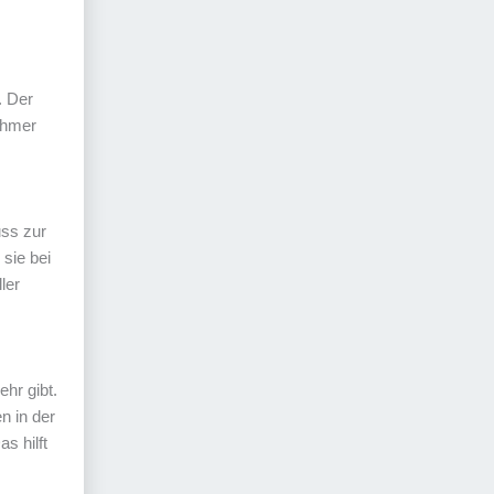
. Der
ehmer
uss zur
sie bei
ler
hr gibt.
n in der
s hilft