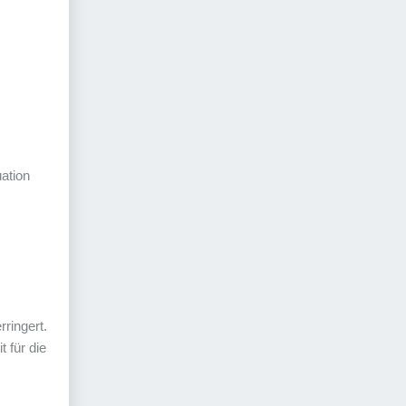
ation
ringert.
 für die