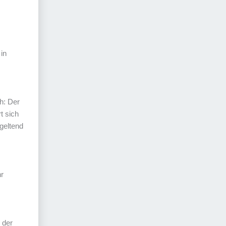
 in
h: Der
t sich
geltend
hr
 der