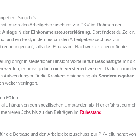
angeben: So geht’s
er hat, muss den Arbeitgeberzuschuss zur PKV im Rahmen der
ie
Anlage N der Einkommensteuererklärung
. Dort findest du Zeilen,
ind, und ein Feld, in dem es um den Arbeitgeberzuschuss zur
brechnungen auf, falls das Finanzamt Nachweise sehen möchte.
ung bringt in steuerlicher Hinsicht
Vorteile für Beschäftigte
mit sic
en werden, er muss jedoch
nicht versteuert
werden. Dadurch minder
enen Aufwendungen für die Krankenversicherung als
Sonderausgaben
 weiter verringert.
en Fällen
 gilt, hängt von den spezifischen Umständen ab. Hier erfährst du me
on mehreren Jobs bis zu den Beiträgen im
Ruhestand
.
für die Beiträge und den Arbeitgeberzuschuss zur PKV gilt, hängt von