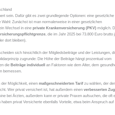
schland
t sein. Dafür gibt es zwei grundlegende Optionen: eine gesetzliche
die Wahl: Zunächst ist man normalerweise in einer gesetzlichen
ein Wechsel in eine
private Krankenversicherung
(PKV)
möglich. Da
rsicherungspflichtgrenze
, die im Jahr 2025 bei 73.800 Euro brutto j
er dort bleiben).
eiden sich hinsichtlich der Mitgliedsbeiträge und der Leistungen, di
olidarprinzip zugrunde: Die Höhe der Beiträge hängt prozentual vom
en die
Beiträge individuell
an Faktoren wie dem Alter, dem gesundhe
en bemessen.
n der Möglichkeit, einen
maßgeschneiderten Tarif
zu wählen, der de
cht. Wer privat versichert ist, hat außerdem einen
verbesserten Zug
ine bei Ärzten, außerdem kann er private Praxen aufsuchen, die oft 
haben privat Versicherte ebenfalls Vorteile, etwa beim Anspruch auf 