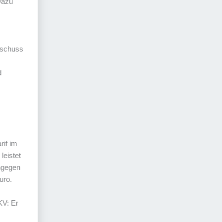
Dazu
uschuss
d
rif im
leistet
ingegen
uro.
KV: Er