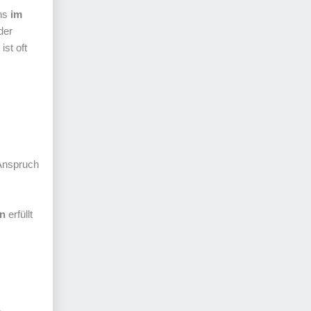
ens
im
der
st oft
 Anspruch
n
erfüllt