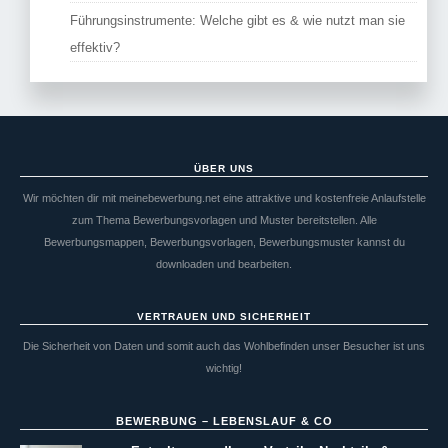
Führungsinstrumente: Welche gibt es & wie nutzt man sie
effektiv?
ÜBER UNS
Wir möchten dir mit meinebewerbung.net eine attraktive und kostenfreie Anlaufstelle
zum Thema Bewerbungsvorlagen und Muster bereitstellen. Alle
Bewerbungsmappen, Bewerbungsvorlagen, Bewerbungsmuster kannst du
downloaden und bearbeiten.
VERTRAUEN UND SICHERHEIT
Die Sicherheit von Daten und somit auch das Wohlbefinden unser Besucher ist uns
wichtig!
BEWERBUNG – LEBENSLAUF & CO