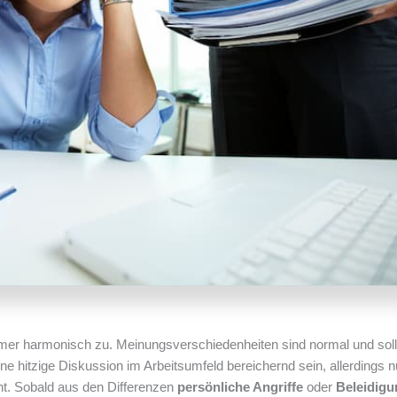
r harmonisch zu. Meinungsverschiedenheiten sind normal und soll
e hitzige Diskussion im Arbeitsumfeld bereichernd sein, allerdings n
t. Sobald aus den Differenzen
persönliche Angriffe
oder
Beleidig