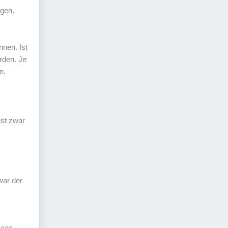
lgen.
nnen. Ist
den. Je
n.
ist zwar
war der