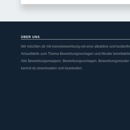
ÜBER UNS
Wir möchten dir mit meinebewerbung.net eine attraktive und kostenfr
Anlaufstelle zum Thema Bewerbungsvorlagen und Muster bereitstell
Alle Bewerbungsmappen, Bewerbungsvorlagen, Bewerbungsmuster
kannst du downloaden und bearbeiten.