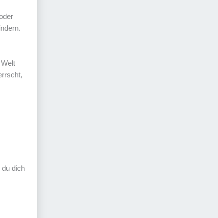
 oder
indern.
 Welt
rrscht,
 du dich