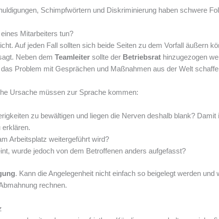
chuldigungen, Schimpfwörtern und Diskriminierung haben schwere Fo
eines Mitarbeiters tun?
cht. Auf jeden Fall sollten sich beide Seiten zu dem Vorfall äußern kö
agt. Neben dem
Teamleiter
sollte der
Betriebsrat
hinzugezogen wer
e das Problem mit Gesprächen und Maßnahmen aus der Welt schaffe
gliche Ursache müssen zur Sprache kommen:
erigkeiten zu bewältigen und liegen die Nerven deshalb blank? Damit 
 erklären.
am Arbeitsplatz weitergeführt wird?
nt, wurde jedoch von dem Betroffenen anders aufgefasst?
gung
. Kann die Angelegenheit nicht einfach so beigelegt werden und 
er Abmahnung rechnen.
z