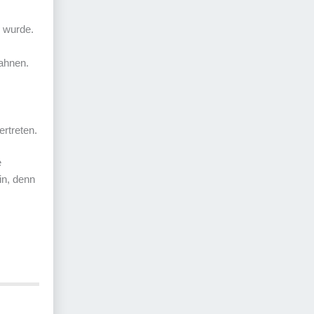
n wurde.
ahnen.
ertreten.
e
in, denn