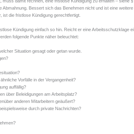
gt, muss damit rechnen, eine fristlose Kündigung zu erhalten – siehe §
ine Abmahnung. Bessert sich das Benehmen nicht und ist eine weitere
st die fristlose Kündigung gerechtfertigt.
stlose Kündigung einfach so hin. Reicht er eine Arbeitsschutzklage e
werden folgende Punkte näher beleuchtet:
elcher Situation gesagt oder getan wurde.
gen?
situation?
ähnliche Vorfälle in der Vergangenheit?
ng auffällig?
en über Beleidigungen am Arbeitsplatz?
genüber anderen Mitarbeitern geäußert?
beispielsweise durch private Nachrichten?
rnehmen?