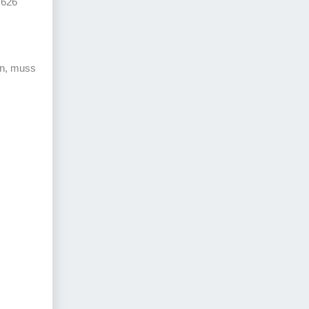
 626
in, muss